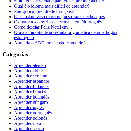
5 motivos de verdade para você aprender alemão
Qual é o idioma mais difícil de aprender?
Pourquoi apprendre le Français?
Os substantivos em norueguês e suas declinações
Os números e os dias da semana em Norueguês
Como desejar Feliz Natal em…
O mais importante ao estudar a gramática de uma língua
estrangeira
Aprenda o ABC em alemão cantando!
Categorias
Aprender alemão
Aprender chinês
Aprender coreano
Aprender espanhol
Aprender finlandês
Aprender francês
Aprender holandês
Aprender húngaro
Aprender inglês
Aprender norueguês
Aprender polonês
Aprender russo
Aprender sérvio