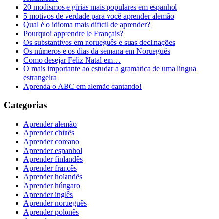
20 modismos e gírias mais populares em espanhol
5 motivos de verdade para você aprender alemão
Qual é o idioma mais difícil de aprender?
Pourquoi apprendre le Français?
Os substantivos em norueguês e suas declinações
Os números e os dias da semana em Norueguês
Como desejar Feliz Natal em…
O mais importante ao estudar a gramática de uma língua
estrangeira
Aprenda o ABC em alemão cantando!
Categorias
Aprender alemão
Aprender chinês
Aprender coreano
Aprender espanhol
Aprender finlandês
Aprender francês
Aprender holandês
Aprender húngaro
Aprender inglês
Aprender norueguês
Aprender polonês