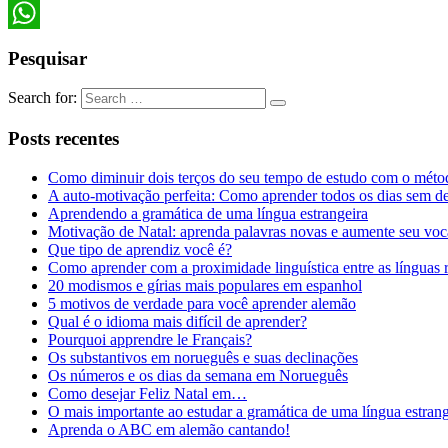
LinkedIn
WhatsApp
Pesquisar
Search for:
Posts recentes
Como diminuir dois terços do seu tempo de estudo com o méto
A auto-motivação perfeita: Como aprender todos os dias sem d
Aprendendo a gramática de uma língua estrangeira
Motivação de Natal: aprenda palavras novas e aumente seu voc
Que tipo de aprendiz você é?
Como aprender com a proximidade linguística entre as línguas
20 modismos e gírias mais populares em espanhol
5 motivos de verdade para você aprender alemão
Qual é o idioma mais difícil de aprender?
Pourquoi apprendre le Français?
Os substantivos em norueguês e suas declinações
Os números e os dias da semana em Norueguês
Como desejar Feliz Natal em…
O mais importante ao estudar a gramática de uma língua estrang
Aprenda o ABC em alemão cantando!