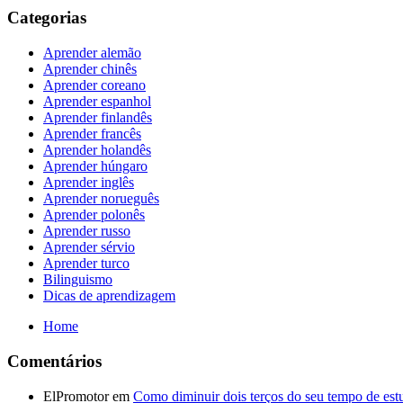
Categorias
Aprender alemão
Aprender chinês
Aprender coreano
Aprender espanhol
Aprender finlandês
Aprender francês
Aprender holandês
Aprender húngaro
Aprender inglês
Aprender norueguês
Aprender polonês
Aprender russo
Aprender sérvio
Aprender turco
Bilinguismo
Dicas de aprendizagem
Home
Comentários
ElPromotor
em
Como diminuir dois terços do seu tempo de es