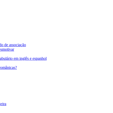
do de associação
esmotivar
abulário em inglês e espanhol
 românicas?
eira