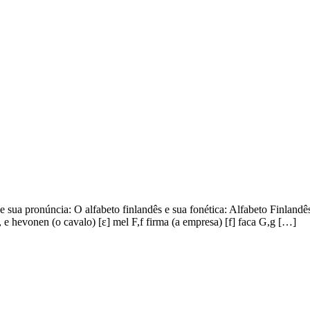
e sua pronúncia: O alfabeto finlandês e sua fonética: Alfabeto Finland
, e hevonen (o cavalo) [ε] mel F,f firma (a empresa) [f] faca G,g […]