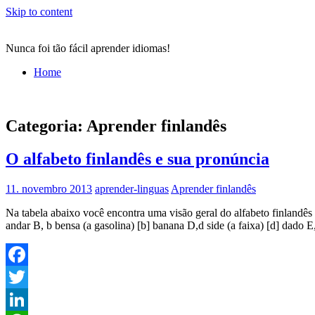
Skip to content
Nunca foi tão fácil aprender idiomas!
Home
Categoria:
Aprender finlandês
O alfabeto finlandês e sua pronúncia
11. novembro 2013
aprender-linguas
Aprender finlandês
Na tabela abaixo você encontra uma visão geral do alfabeto finlandês 
andar B, b bensa (a gasolina) [b] banana D,d side (a faixa) [d] dado E
Facebook
Twitter