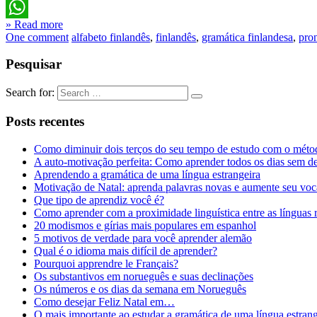
LinkedIn
» Read more
WhatsApp
One comment
alfabeto finlandês
,
finlandês
,
gramática finlandesa
,
pro
Pesquisar
Search for:
Posts recentes
Como diminuir dois terços do seu tempo de estudo com o méto
A auto-motivação perfeita: Como aprender todos os dias sem d
Aprendendo a gramática de uma língua estrangeira
Motivação de Natal: aprenda palavras novas e aumente seu voc
Que tipo de aprendiz você é?
Como aprender com a proximidade linguística entre as línguas
20 modismos e gírias mais populares em espanhol
5 motivos de verdade para você aprender alemão
Qual é o idioma mais difícil de aprender?
Pourquoi apprendre le Français?
Os substantivos em norueguês e suas declinações
Os números e os dias da semana em Norueguês
Como desejar Feliz Natal em…
O mais importante ao estudar a gramática de uma língua estrang