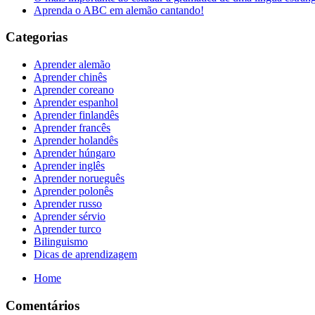
Aprenda o ABC em alemão cantando!
Categorias
Aprender alemão
Aprender chinês
Aprender coreano
Aprender espanhol
Aprender finlandês
Aprender francês
Aprender holandês
Aprender húngaro
Aprender inglês
Aprender norueguês
Aprender polonês
Aprender russo
Aprender sérvio
Aprender turco
Bilinguismo
Dicas de aprendizagem
Home
Comentários