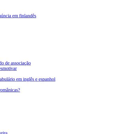
núncia em finlandês
do de associação
esmotivar
abulário em inglês e espanhol
 românicas?
eira