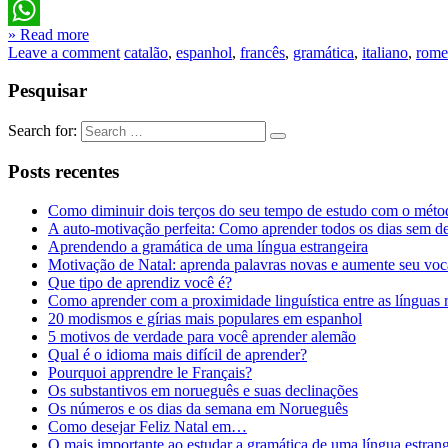
LinkedIn
» Read more
WhatsApp
Leave a comment
catalão
,
espanhol
,
francês
,
gramática
,
italiano
,
rome
Pesquisar
Search for:
Posts recentes
Como diminuir dois terços do seu tempo de estudo com o méto
A auto-motivação perfeita: Como aprender todos os dias sem d
Aprendendo a gramática de uma língua estrangeira
Motivação de Natal: aprenda palavras novas e aumente seu voc
Que tipo de aprendiz você é?
Como aprender com a proximidade linguística entre as línguas
20 modismos e gírias mais populares em espanhol
5 motivos de verdade para você aprender alemão
Qual é o idioma mais difícil de aprender?
Pourquoi apprendre le Français?
Os substantivos em norueguês e suas declinações
Os números e os dias da semana em Norueguês
Como desejar Feliz Natal em…
O mais importante ao estudar a gramática de uma língua estrang