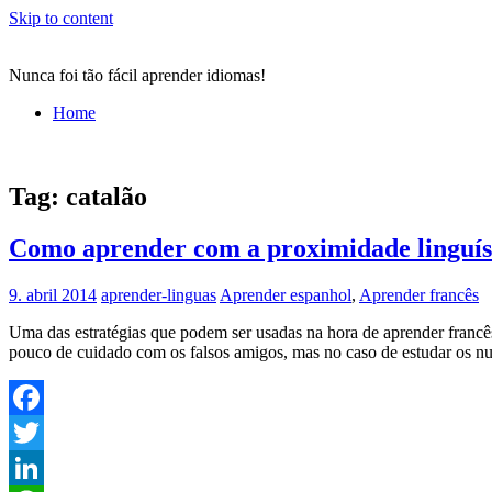
Skip to content
Nunca foi tão fácil aprender idiomas!
Home
Tag:
catalão
Como aprender com a proximidade linguíst
9. abril 2014
aprender-linguas
Aprender espanhol
,
Aprender francês
Uma das estratégias que podem ser usadas na hora de aprender francês
pouco de cuidado com os falsos amigos, mas no caso de estudar os num
Facebook
Twitter