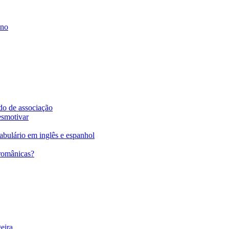
no
do de associação
esmotivar
abulário em inglês e espanhol
 românicas?
eira