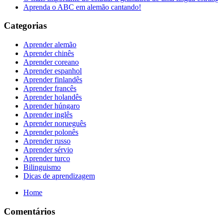
Aprenda o ABC em alemão cantando!
Categorias
Aprender alemão
Aprender chinês
Aprender coreano
Aprender espanhol
Aprender finlandês
Aprender francês
Aprender holandês
Aprender húngaro
Aprender inglês
Aprender norueguês
Aprender polonês
Aprender russo
Aprender sérvio
Aprender turco
Bilinguismo
Dicas de aprendizagem
Home
Comentários